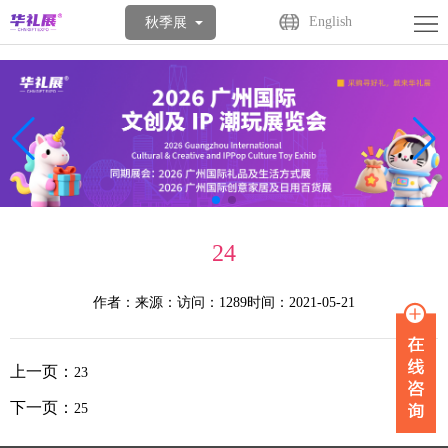
首
English
秋季展
页
关
于
展
展
商
观
会
中
众
活
24
心
中
动
媒
心
中
体
联
作者：
来源：
访问：1289
时间：2021-05-21
心
中
系
上一页：
23
心
我
下一页：
25
们